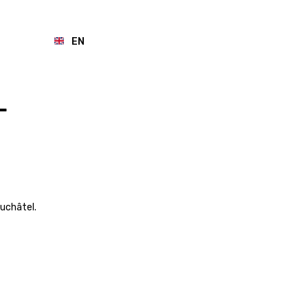
t
EN
L
uchâtel.