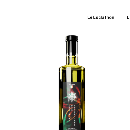
Le Loclathon
L