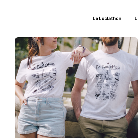
Le Loclathon
L